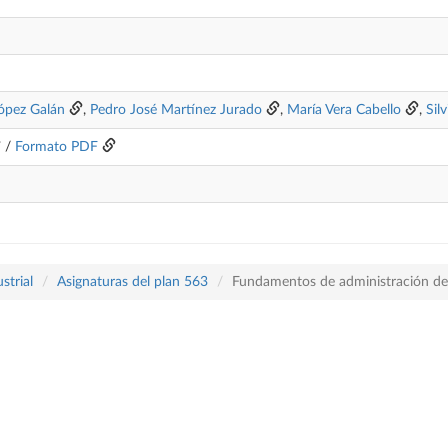
ópez Galán
,
Pedro José Martínez Jurado
,
María Vera Cabello
,
Sil
/
Formato PDF
strial
Asignaturas del plan 563
Fundamentos de administración d