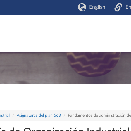
English
En
strial
Asignaturas del plan 563
Fundamentos de administración d