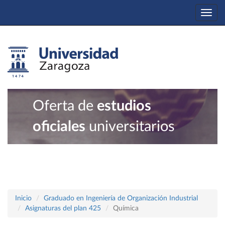
Togg
navi
Oferta de
estudios
oficiales
universitarios
Inicio
Graduado en Ingeniería de Organización Industrial
Asignaturas del plan 425
Química