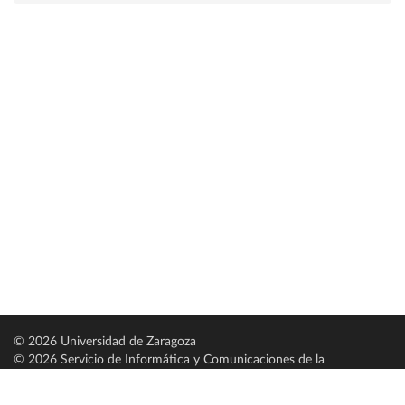
© 2026 Universidad de Zaragoza
© 2026 Servicio de Informática y Comunicaciones de la
Universidad de Zaragoza (
SICUZ
)
Universidad de Zaragoza