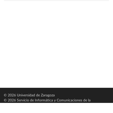
© 2026 Universidad de Zaragoza
© 2026 Servicio de Informática y Comunicaciones de la
Universidad de Zaragoza (
SICUZ
)
Universidad de Zaragoza