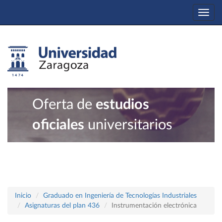
Togg
navi
Oferta de
estudios
oficiales
universitarios
Inicio
Graduado en Ingeniería de Tecnologías Industriales
Asignaturas del plan 436
Instrumentación electrónica