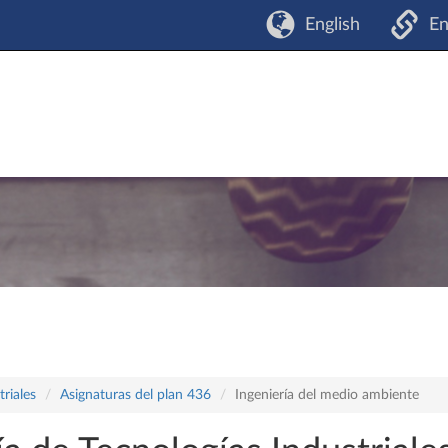
English
En
riales
Asignaturas del plan 436
Ingeniería del medio ambiente