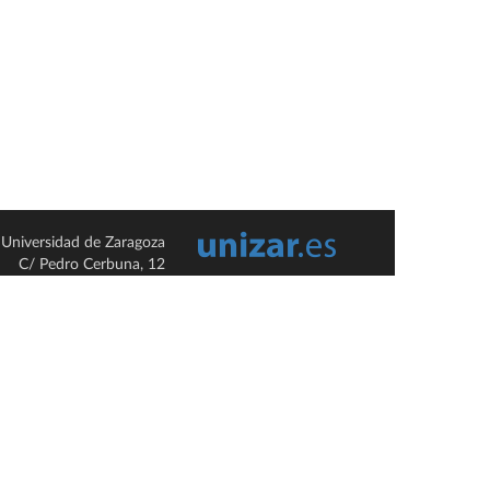
Universidad de Zaragoza
C/ Pedro Cerbuna, 12
ES-50009 Zaragoza
España / Spain
Tel: +34 976761000
ciu@unizar.es
Q-5018001-G