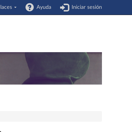
laces
Ayuda
Iniciar sesión