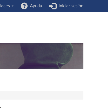
laces
Ayuda
Iniciar sesión