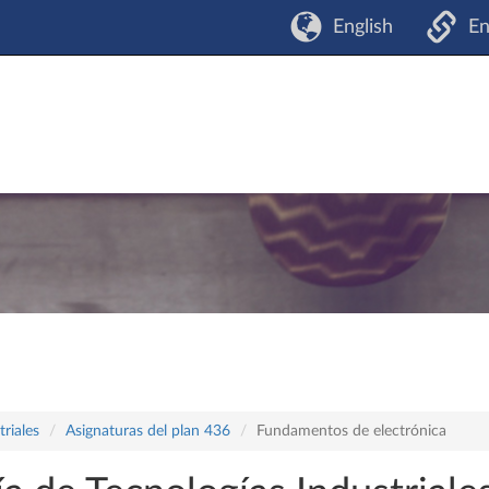
English
En
riales
Asignaturas del plan 436
Fundamentos de electrónica