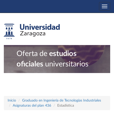
Togg
navi
Oferta de
estudios
oficiales
universitarios
Inicio
Graduado en Ingeniería de Tecnologías Industriales
Asignaturas del plan 436
Estadística