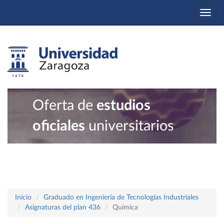
Togg
navi
Oferta de
estudios
oficiales
universitarios
Inicio
Graduado en Ingeniería de Tecnologías Industriales
Asignaturas del plan 436
Química