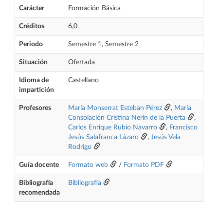
Carácter
Formación Básica
Créditos
6,0
Periodo
Semestre 1, Semestre 2
Situación
Ofertada
Idioma de
Castellano
impartición
Profesores
María Monserrat Esteban Pérez
,
María
Consolación Cristina Nerín de la Puerta
,
Carlos Enrique Rubio Navarro
,
Francisco
Jesús Salafranca Lázaro
,
Jesús Vela
Rodrigo
Guía docente
Formato web
/
Formato PDF
Bibliografía
Bibliografía
recomendada