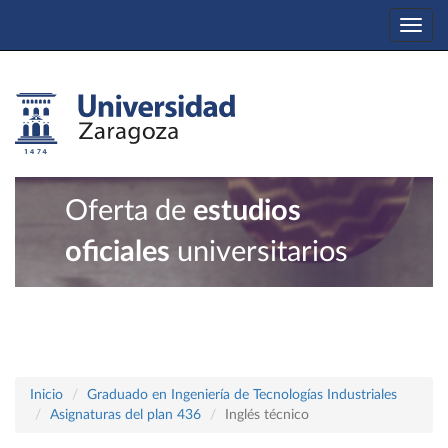
Togg
navi
Oferta de
estudios
oficiales
universitarios
Inicio
Graduado en Ingeniería de Tecnologías Industriales
Asignaturas del plan 436
Inglés técnico