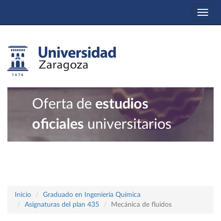
Togg
navi
Oferta de
estudios
oficiales
universitarios
Inicio
Graduado en Ingeniería Química
Asignaturas del plan 435
Mecánica de fluidos