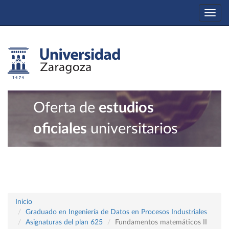
Togg
navi
Oferta de
estudios
oficiales
universitarios
Inicio
Graduado en Ingeniería de Datos en Procesos Industriales
Asignaturas del plan 625
Fundamentos matemáticos II