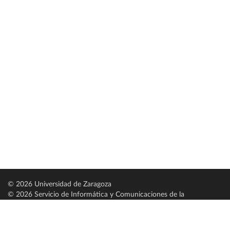
© 2026 Universidad de Zaragoza
© 2026 Servicio de Informática y Comunicaciones de la
Universidad de Zaragoza (
SICUZ
)
Universidad de Zaragoza
C/ Pedro Cerbuna, 12