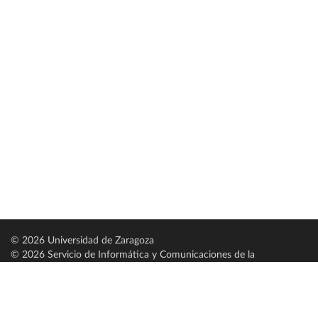
© 2026 Universidad de Zaragoza
© 2026 Servicio de Informática y Comunicaciones de la
Universidad de Zaragoza (
SICUZ
)
Universidad de Zaragoza
C/ Pedro Cerbuna, 12
ES-50009 Zaragoza