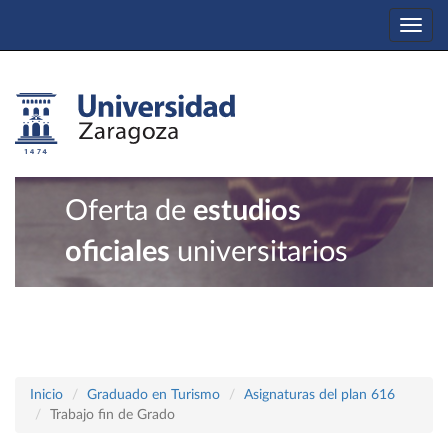
Togg
navi
Oferta de
estudios
oficiales
universitarios
Inicio
Graduado en Turismo
Asignaturas del plan 616
Trabajo fin de Grado