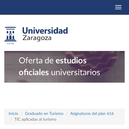
Togg
navi
Oferta de
estudios
oficiales
universitarios
Inicio
Graduado en Turismo
Asignaturas del plan 616
TIC aplicadas al turismo