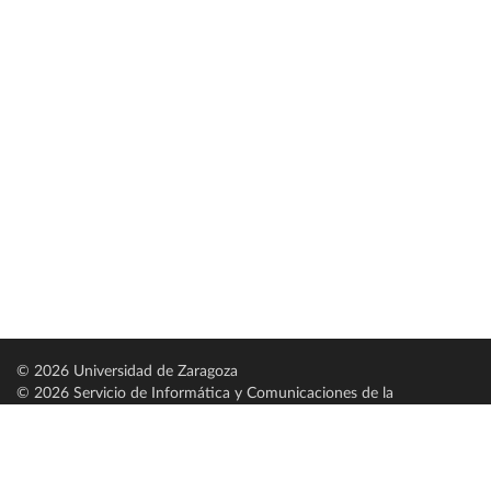
© 2026 Universidad de Zaragoza
© 2026 Servicio de Informática y Comunicaciones de la
Universidad de Zaragoza (
SICUZ
)
Universidad de Zaragoza
C/ Pedro Cerbuna, 12
ES-50009 Zaragoza