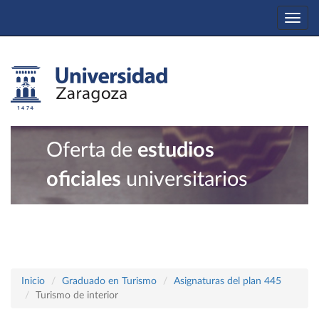
Togg
navi
Oferta de
estudios
oficiales
universitarios
Inicio
Graduado en Turismo
Asignaturas del plan 445
Turismo de interior