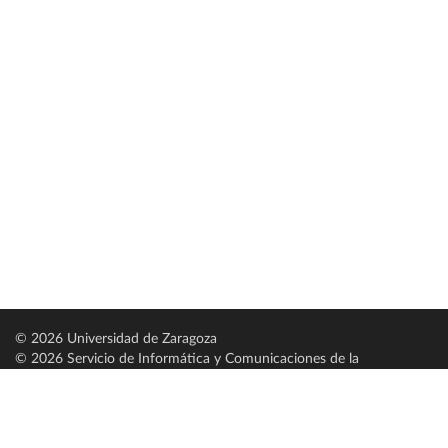
© 2026 Universidad de Zaragoza
© 2026 Servicio de Informática y Comunicaciones de la
Universidad de Zaragoza (
SICUZ
)
Universidad de Zaragoza
C/ Pedro Cerbuna, 12
ES-50009 Zaragoza