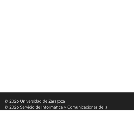
© 2026 Universidad de Zaragoza
© 2026 Servicio de Informática y Comunicaciones de la
Universidad de Zaragoza (
SICUZ
)
Universidad de Zaragoza
C/ Pedro Cerbuna, 12
ES-50009 Zaragoza