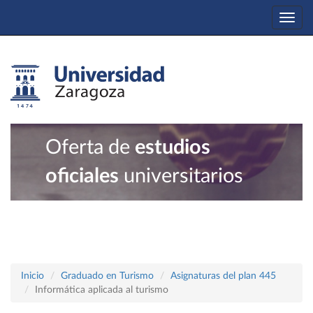
Togg
navi
Oferta de
estudios
oficiales
universitarios
Inicio
Graduado en Turismo
Asignaturas del plan 445
Informática aplicada al turismo