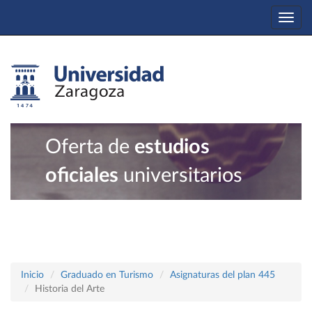
Togg
navi
Oferta de
estudios
oficiales
universitarios
Inicio
Graduado en Turismo
Asignaturas del plan 445
Historia del Arte