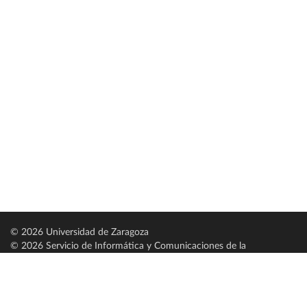
© 2026 Universidad de Zaragoza
© 2026 Servicio de Informática y Comunicaciones de la
Universidad de Zaragoza (
SICUZ
)
Universidad de Zaragoza
C/ Pedro Cerbuna, 12
ES-50009 Zaragoza