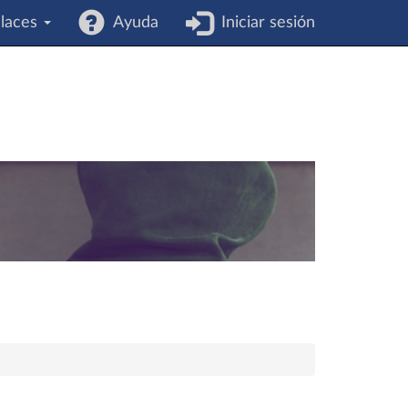
laces
Ayuda
Iniciar sesión