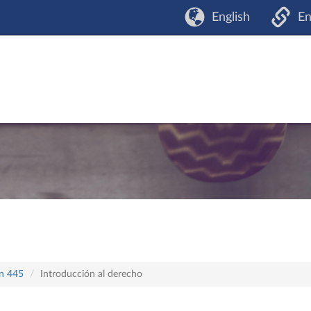
English
En
an 445
Introducción al derecho