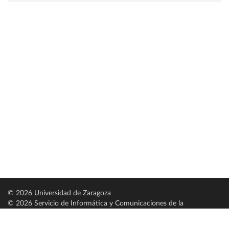
© 2026 Universidad de Zaragoza
© 2026 Servicio de Informática y Comunicaciones de la
Universidad de Zaragoza (
SICUZ
)
Universidad de Zaragoza