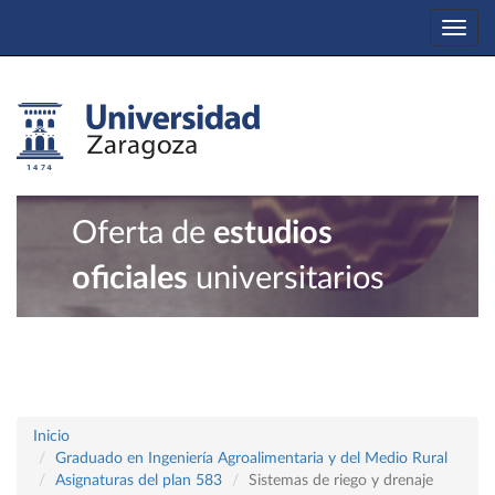
Togg
navi
Oferta de
estudios
oficiales
universitarios
Inicio
Graduado en Ingeniería Agroalimentaria y del Medio Rural
Asignaturas del plan 583
Sistemas de riego y drenaje