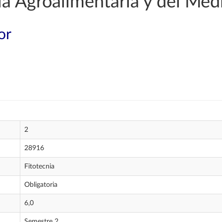
a Agroalimentaria y del Med
or
2
28916
Fitotecnia
Obligatoria
6,0
Semestre 2