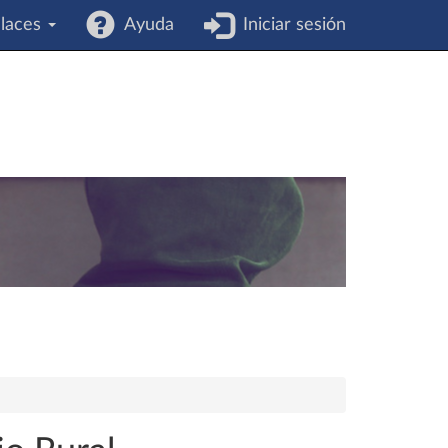
laces
Ayuda
Iniciar sesión