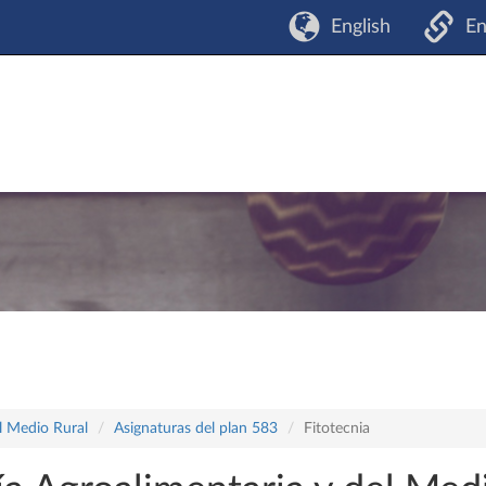
English
En
l Medio Rural
Asignaturas del plan 583
Fitotecnia