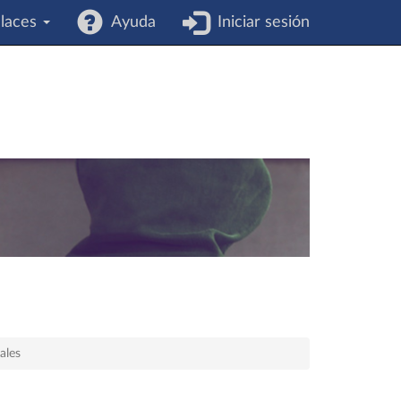
laces
Ayuda
Iniciar sesión
ales