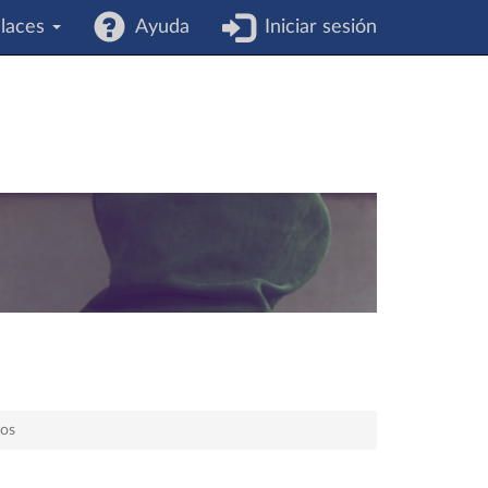
laces
Ayuda
Iniciar sesión
cos