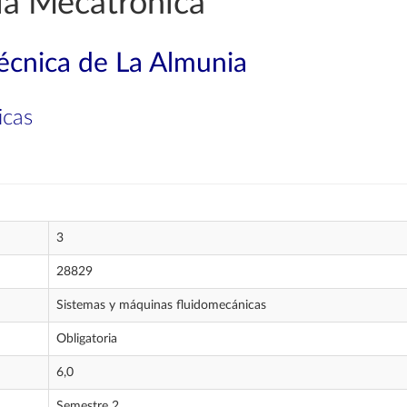
ía Mecatrónica
técnica de La Almunia
icas
3
28829
Sistemas y máquinas fluidomecánicas
Obligatoria
6,0
Semestre 2