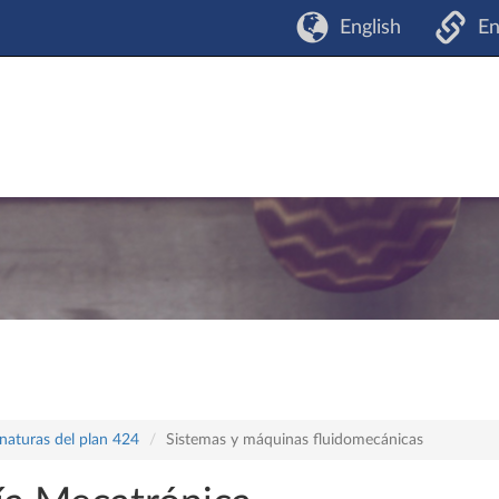
English
En
naturas del plan 424
Sistemas y máquinas fluidomecánicas