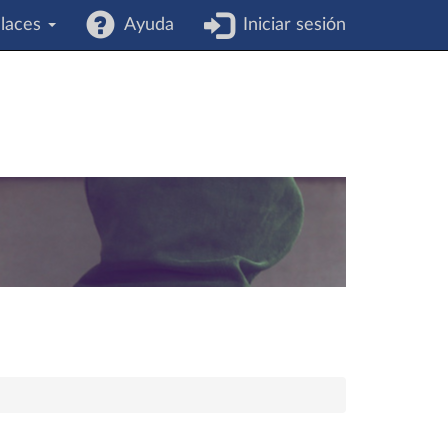
laces
Ayuda
Iniciar sesión