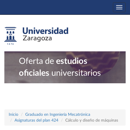
Togg
navi
Oferta de
estudios
oficiales
universitarios
Inicio
Graduado en Ingeniería Mecatrónica
Asignaturas del plan 424
Cálculo y diseño de máquinas