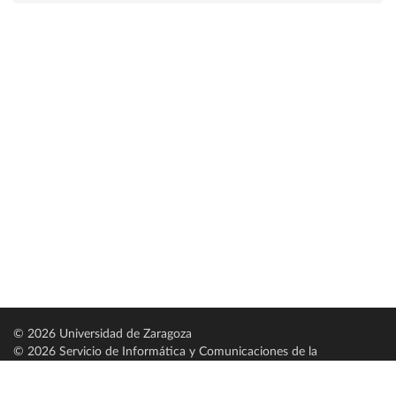
© 2026 Universidad de Zaragoza
© 2026 Servicio de Informática y Comunicaciones de la
Universidad de Zaragoza (
SICUZ
)
Universidad de Zaragoza