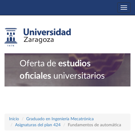
Togg
navi
Oferta de
estudios
oficiales
universitarios
Inicio
Graduado en Ingeniería Mecatrónica
Asignaturas del plan 424
Fundamentos de automática