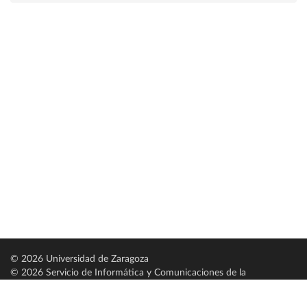
© 2026 Universidad de Zaragoza
© 2026 Servicio de Informática y Comunicaciones de la
Universidad de Zaragoza (
SICUZ
)
Universidad de Zaragoza