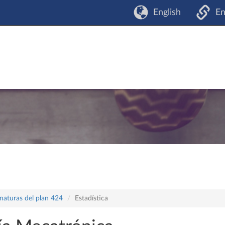
English
En
naturas del plan 424
Estadística