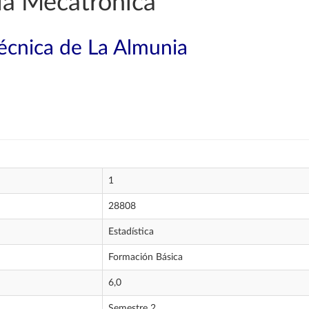
ía Mecatrónica
técnica de La Almunia
1
28808
Estadística
Formación Básica
6,0
Semestre 2