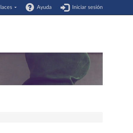
laces
Ayuda
Iniciar sesión