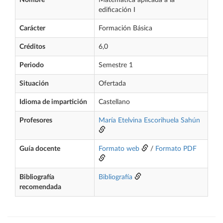
Nombre
Matemática aplicada a la
edificación I
Carácter
Formación Básica
Créditos
6,0
Periodo
Semestre 1
Situación
Ofertada
Idioma de impartición
Castellano
Profesores
María Etelvina Escorihuela Sahún
Guía docente
Formato web
/
Formato PDF
Bibliografía
Bibliografía
recomendada