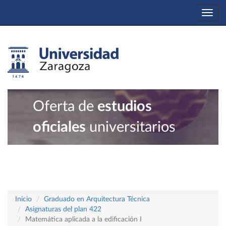
Togg
navi
Oferta de
estudios
oficiales
universitarios
Inicio
Graduado en Arquitectura Técnica
Asignaturas del plan 422
Matemática aplicada a la edificación I