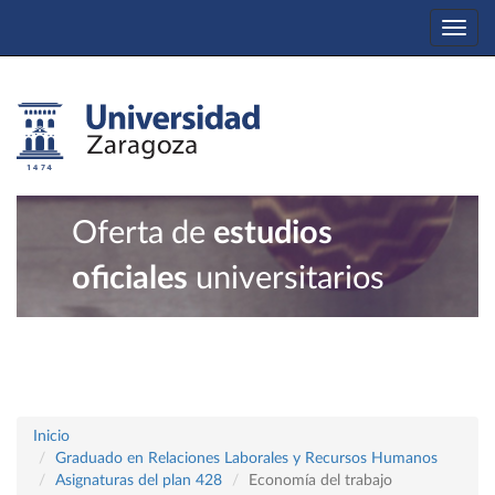
Togg
navi
Oferta de
estudios
oficiales
universitarios
Inicio
Graduado en Relaciones Laborales y Recursos Humanos
Asignaturas del plan 428
Economía del trabajo