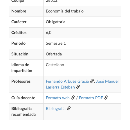
Código
28512
Nombre
Economía del trabajo
Carácter
Obligatoria
Créditos
6,0
Periodo
Semestre 1
Situación
Ofertada
Idioma de
Castellano
impartición
Profesores
Fernando Arbués Gracia
,
José Manuel
Lasierra Esteban
Guía docente
Formato web
/
Formato PDF
Bibliografía
Bibliografía
recomendada