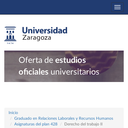
Togg
navi
Oferta de
estudios
oficiales
universitarios
Inicio
Graduado en Relaciones Laborales y Recursos Humanos
Asignaturas del plan 428
Derecho del trabajo II