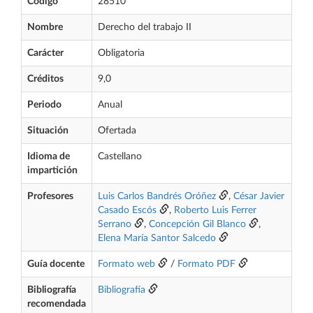
Código
28510
Nombre
Derecho del trabajo II
Carácter
Obligatoria
Créditos
9,0
Periodo
Anual
Situación
Ofertada
Idioma de
Castellano
impartición
Profesores
Luis Carlos Bandrés Oróñez
,
César Javier
Casado Escós
,
Roberto Luis Ferrer
Serrano
,
Concepción Gil Blanco
,
Elena María Santor Salcedo
Guía docente
Formato web
/
Formato PDF
Bibliografía
Bibliografía
recomendada