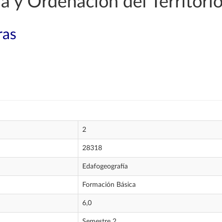
 y Ordenación del Territori
ras
2
28318
Edafogeografía
Formación Básica
6,0
Semestre 2