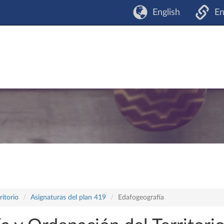
English
En
itorio
Asignaturas del plan 419
Edafogeografía