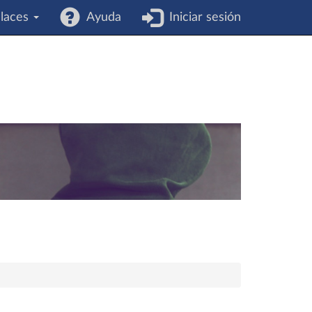
laces
Ayuda
Iniciar sesión