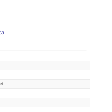
o
tal
al