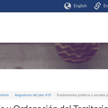
English
En
itorio
Asignaturas del plan 419
Fundamentos jurídicos y sociales p