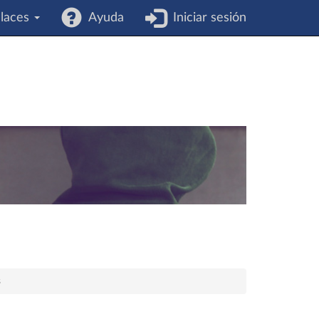
laces
Ayuda
Iniciar sesión
s