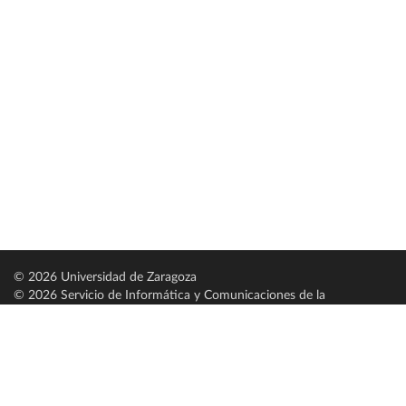
© 2026 Universidad de Zaragoza
© 2026 Servicio de Informática y Comunicaciones de la
Universidad de Zaragoza (
SICUZ
)
Universidad de Zaragoza
C/ Pedro Cerbuna, 12
ES-50009 Zaragoza
España / Spain
Tel: +34 976761000