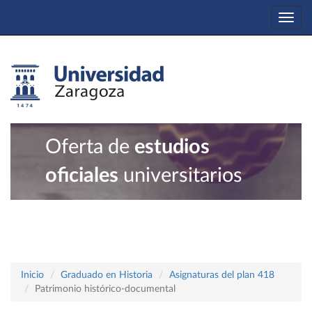
Togg
navi
Oferta de
estudios
oficiales
universitarios
Inicio
Graduado en Historia
Asignaturas del plan 418
Patrimonio histórico-documental