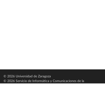
© 2026 Universidad de Zaragoza
© 2026 Servicio de Informática y Comunicaciones de la
Universidad de Zaragoza (
SICUZ
)
Universidad de Zaragoza
C/ Pedro Cerbuna, 12
ES-50009 Zaragoza
España / Spain