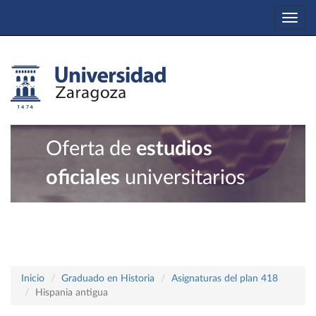
Togg
navi
Oferta de
estudios
oficiales
universitarios
Inicio
Graduado en Historia
Asignaturas del plan 418
Hispania antigua