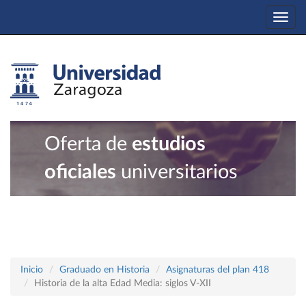
Togg
navi
Oferta de
estudios
oficiales
universitarios
Inicio
Graduado en Historia
Asignaturas del plan 418
Historia de la alta Edad Media: siglos V-XII