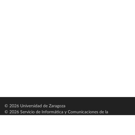
© 2026 Universidad de Zaragoza
© 2026 Servicio de Informática y Comunicaciones de la
Universidad de Zaragoza (
SICUZ
)
Universidad de Zaragoza
C/ Pedro Cerbuna, 12