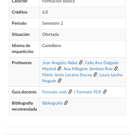
Carácter
Formación Básica
Créditos
6,0
Periodo
Semestre 2
Situación
Ofertada
Idioma de
Castellano
impartición
Profesores
José Aragüés Aldaz
,
Celia Ana Delgado
Mastral
,
Ana Milagros Jiménez Ruiz
,
María Jesús Lacarra Ducay
,
Laura Lecina
Nogués
Guía docente
Formato web
/
Formato PDF
Bibliografía
Bibliografía
recomendada