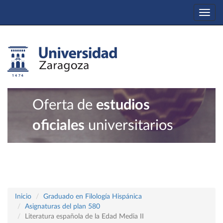
Togg
navi
Oferta de
estudios
oficiales
universitarios
Inicio
Graduado en Filología Hispánica
Asignaturas del plan 580
Literatura española de la Edad Media II