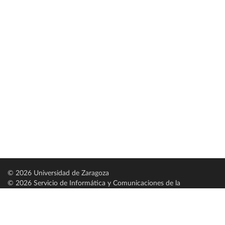
© 2026 Universidad de Zaragoza
© 2026 Servicio de Informática y Comunicaciones de la
Universidad de Zaragoza (
SICUZ
)
Universidad de Zaragoza
C/ Pedro Cerbuna, 12
ES-50009 Zaragoza