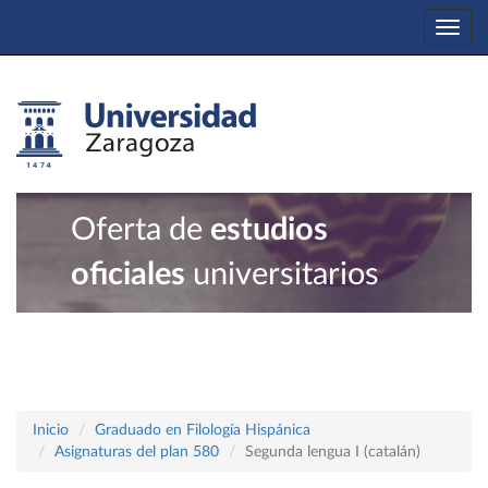
Togg
navi
Oferta de
estudios
oficiales
universitarios
Inicio
Graduado en Filología Hispánica
Asignaturas del plan 580
Segunda lengua I (catalán)