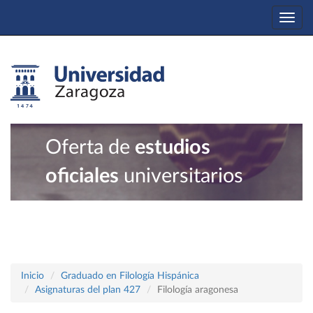
Togg
navi
Oferta de
estudios
oficiales
universitarios
Inicio
Graduado en Filología Hispánica
Asignaturas del plan 427
Filología aragonesa