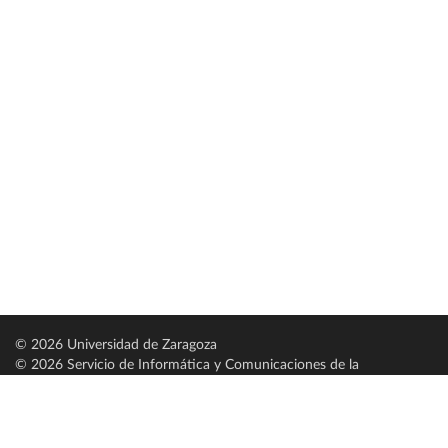
© 2026 Universidad de Zaragoza
© 2026 Servicio de Informática y Comunicaciones de la
Universidad de Zaragoza (
SICUZ
)
Universidad de Zaragoza
C/ Pedro Cerbuna, 12
ES-50009 Zaragoza