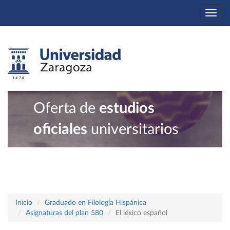
Togg
navi
Oferta de
estudios
oficiales
universitarios
Inicio
Graduado en Filología Hispánica
Asignaturas del plan 580
El léxico español