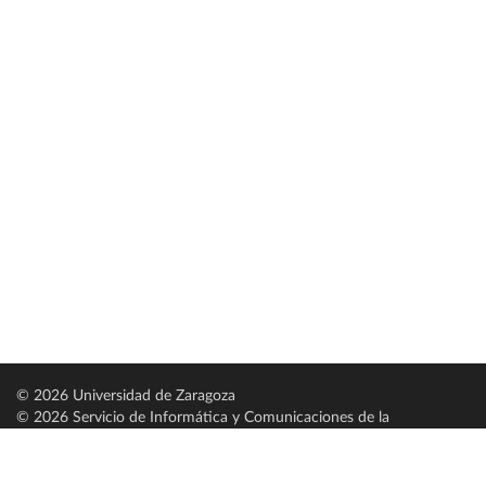
© 2026 Universidad de Zaragoza
© 2026 Servicio de Informática y Comunicaciones de la
Universidad de Zaragoza (
SICUZ
)
Universidad de Zaragoza
C/ Pedro Cerbuna, 12