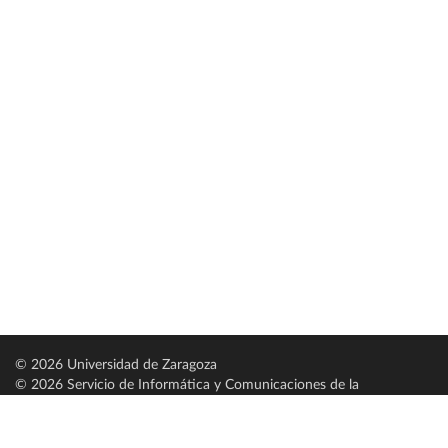
© 2026 Universidad de Zaragoza
© 2026 Servicio de Informática y Comunicaciones de la
Universidad de Zaragoza (
SICUZ
)
Universidad de Zaragoza
C/ Pedro Cerbuna, 12