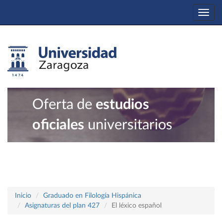
Togg
navi
Oferta de
estudios
oficiales
universitarios
Inicio
Graduado en Filología Hispánica
Asignaturas del plan 427
El léxico español