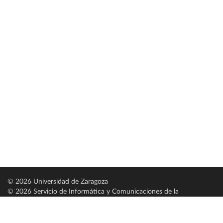
© 2026 Universidad de Zaragoza
© 2026 Servicio de Informática y Comunicaciones de la
Universidad de Zaragoza (
SICUZ
)
Universidad de Zaragoza
C/ Pedro Cerbuna, 12