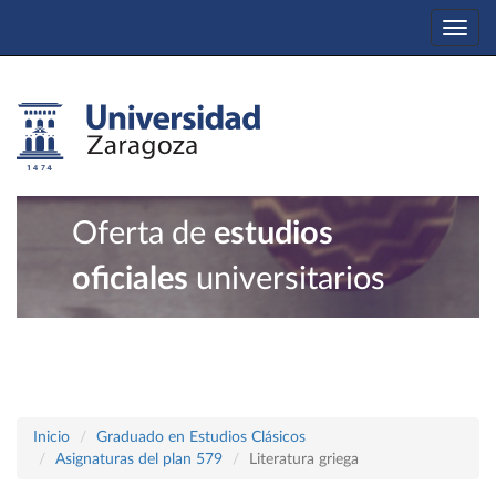
Togg
navi
Oferta de
estudios
oficiales
universitarios
Inicio
Graduado en Estudios Clásicos
Asignaturas del plan 579
Literatura griega