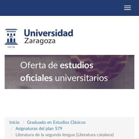
Togg
navi
Oferta de
estudios
oficiales
universitarios
Inicio
Graduado en Estudios Clásicos
Asignaturas del plan 579
Literatura de la segunda lengua (Literatura catalana)