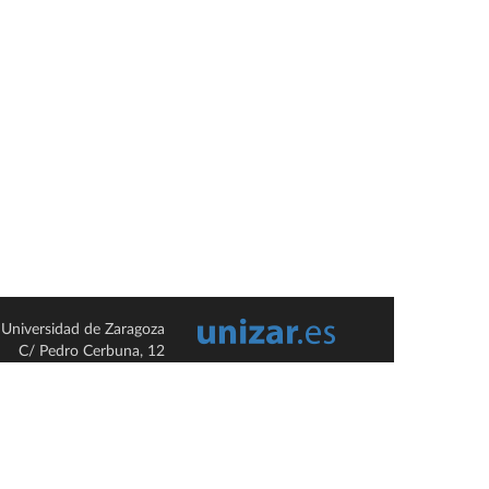
Universidad de Zaragoza
C/ Pedro Cerbuna, 12
ES-50009 Zaragoza
España / Spain
Tel: +34 976761000
ciu@unizar.es
Q-5018001-G