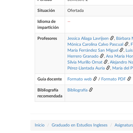
Situación
Ofertada
Idioma de
—
impartición
Profesores
Jessica Aliaga Lavrijsen
,
Bárbara M
Mónica Carolina Calvo Pascual
,
F
María Ferrández San Miguel
,
Lui
Herrero Granado
,
Ana María Hor
Silvia Murillo Ornat
,
Alejandro Na
Pérez-Llantada Auria
,
María del P
Guía docente
Formato web
/
Formato PDF
Bibliografía
Bibliografía
recomendada
Inicio
Graduado en Estudios Ingleses
Asignatur