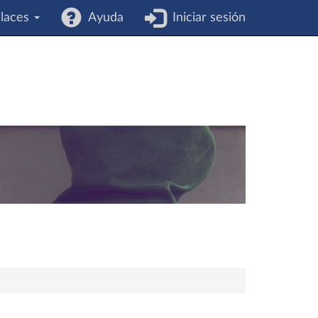
laces
Ayuda
Iniciar sesión