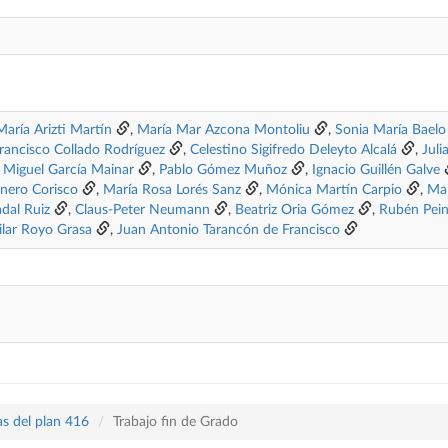
aría Arizti Martín
,
María Mar Azcona Montoliu
,
Sonia María Baelo
rancisco Collado Rodríguez
,
Celestino Sigifredo Deleyto Alcalá
,
Juli
s Miguel García Mainar
,
Pablo Gómez Muñoz
,
Ignacio Guillén Galve
nero Corisco
,
María Rosa Lorés Sanz
,
Mónica Martín Carpio
,
Mar
dal Ruiz
,
Claus-Peter Neumann
,
Beatriz Oria Gómez
,
Rubén Pein
ilar Royo Grasa
,
Juan Antonio Tarancón de Francisco
as del plan 416
Trabajo fin de Grado