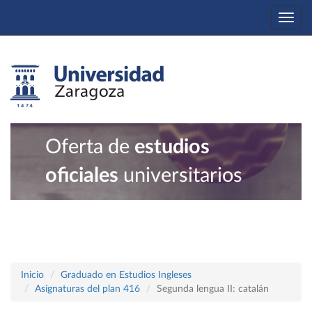
Togg
navi
Oferta de
estudios
oficiales
universitarios
Inicio
Graduado en Estudios Ingleses
Asignaturas del plan 416
Segunda lengua II: catalán