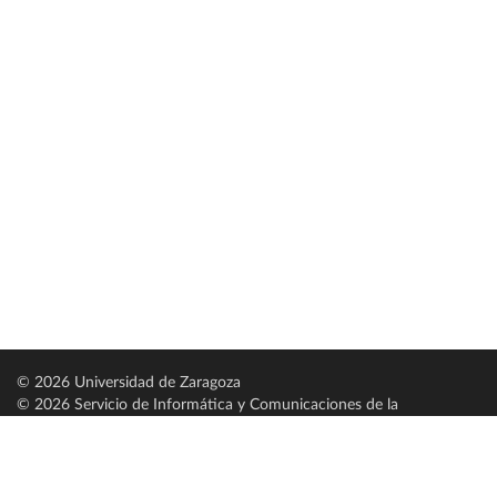
© 2026 Universidad de Zaragoza
© 2026 Servicio de Informática y Comunicaciones de la
Universidad de Zaragoza (
SICUZ
)
Universidad de Zaragoza
C/ Pedro Cerbuna, 12
ES-50009 Zaragoza