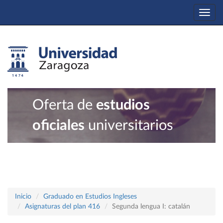
Togg
navi
Oferta de
estudios
oficiales
universitarios
Inicio
Graduado en Estudios Ingleses
Asignaturas del plan 416
Segunda lengua I: catalán