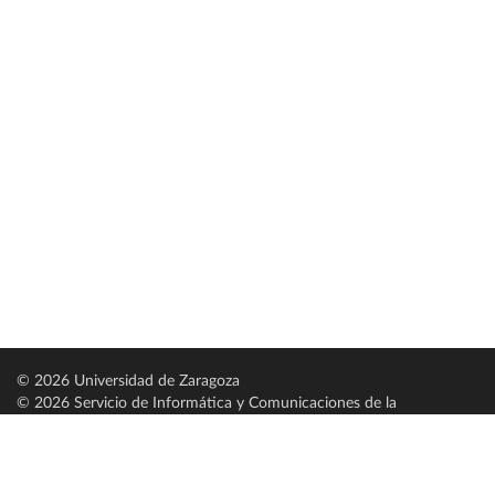
© 2026 Universidad de Zaragoza
© 2026 Servicio de Informática y Comunicaciones de la
Universidad de Zaragoza (
SICUZ
)
Universidad de Zaragoza
C/ Pedro Cerbuna, 12
ES-50009 Zaragoza