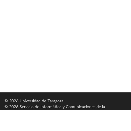
© 2026 Universidad de Zaragoza
© 2026 Servicio de Informática y Comunicaciones de la
Universidad de Zaragoza (
SICUZ
)
Universidad de Zaragoza
C/ Pedro Cerbuna, 12
ES-50009 Zaragoza