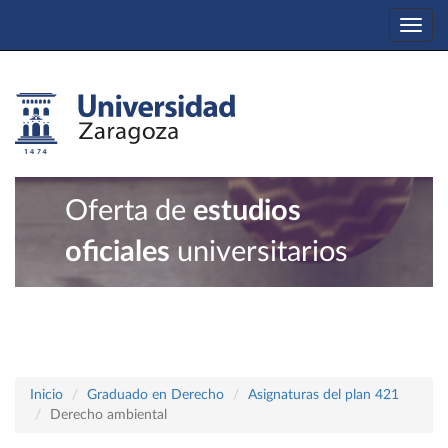
Togg
navi
Oferta de
estudios
oficiales
universitarios
Inicio
Graduado en Derecho
Asignaturas del plan 421
Derecho ambiental