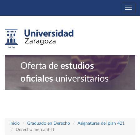
Togg
navi
Oferta de
estudios
oficiales
universitarios
Inicio
Graduado en Derecho
Asignaturas del plan 421
Derecho mercantil I