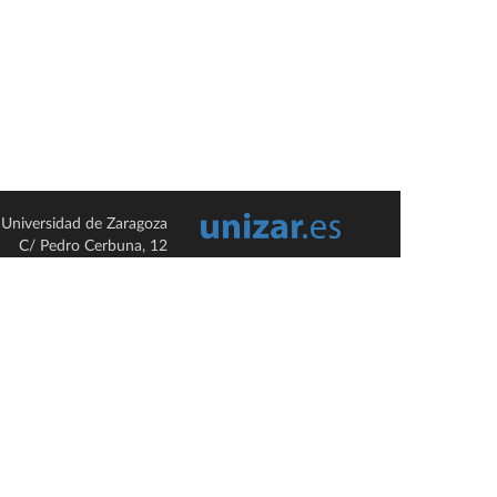
Universidad de Zaragoza
C/ Pedro Cerbuna, 12
ES-50009 Zaragoza
España / Spain
Tel: +34 976761000
ciu@unizar.es
Q-5018001-G
so legal
|
Condiciones generales de uso
|
Política de privacidad