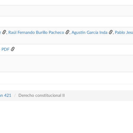
z
,
Raúl Fernando Burillo Pacheco
,
Agustín García Inda
,
Pablo Jes
o PDF
lan 421
Derecho constitucional II