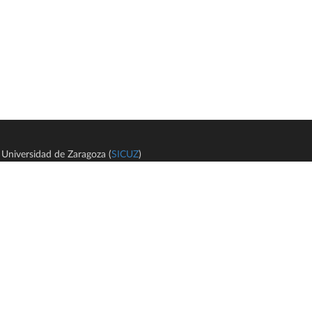
Universidad de Zaragoza (
SICUZ
)
Avi