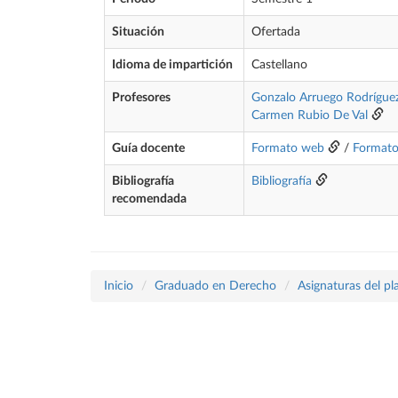
Situación
Ofertada
Idioma de impartición
Castellano
Profesores
Gonzalo Arruego Rodrígue
Carmen Rubio De Val
Guía docente
Formato web
/
Format
Bibliografía
Bibliografía
recomendada
Inicio
Graduado en Derecho
Asignaturas del p