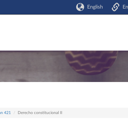
English
En
lan 421
Derecho constitucional II