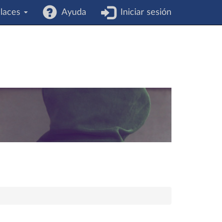
laces
Ayuda
Iniciar sesión