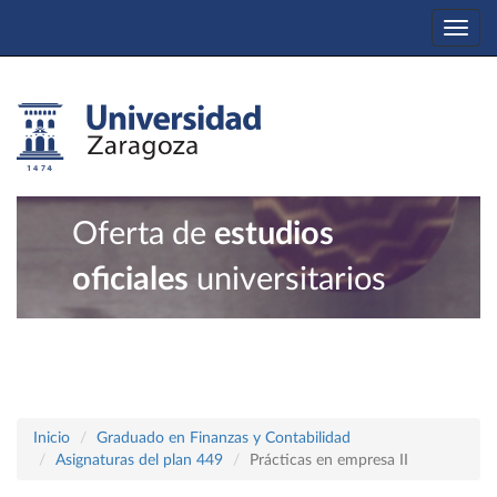
Togg
navi
Oferta de
estudios
oficiales
universitarios
Inicio
Graduado en Finanzas y Contabilidad
Asignaturas del plan 449
Prácticas en empresa II