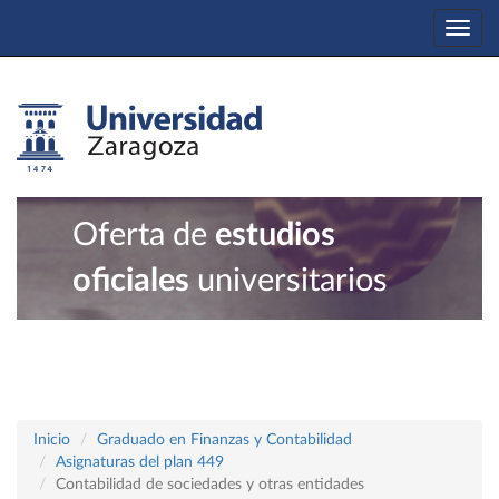
Togg
navi
Oferta de
estudios
oficiales
universitarios
Inicio
Graduado en Finanzas y Contabilidad
Asignaturas del plan 449
Contabilidad de sociedades y otras entidades